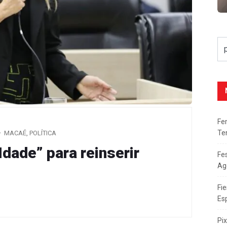
Fe
Te
MACAÉ
,
POLÍTICA
dade” para reinserir
Fe
Ag
Fie
Es
Pi