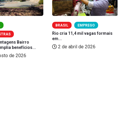
A
BRASIL
EMPREGO
Rio cria 11,4 mil vagas formais
Fi
STRAS
em...
pr
antagens Bairro
2 de abril de 2026
plia benefícios...
osto de 2026