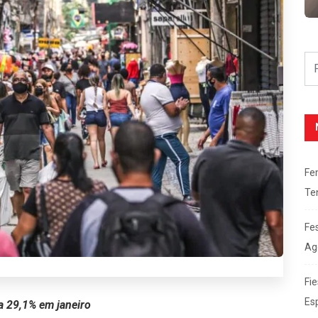
Fe
Te
Fe
Ag
Fie
Es
 29,1% em janeiro