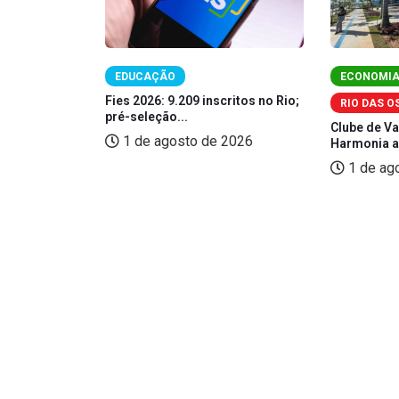
GO
EDUCAÇÃO
ECONOMI
gas formais
Fies 2026: 9.209 inscritos no Rio;
RIO DAS O
pré-seleção...
Clube de V
26
1 de agosto de 2026
Harmonia am
1 de ag