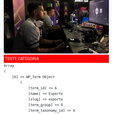
TESTE CATEGORIA
Array

(

    [0] => WP_Term Object

        (

            [term_id] => 6

            [name] => Esporte

            [slug] => esporte

            [term_group] => 0

            [term_taxonomy_id] => 6
