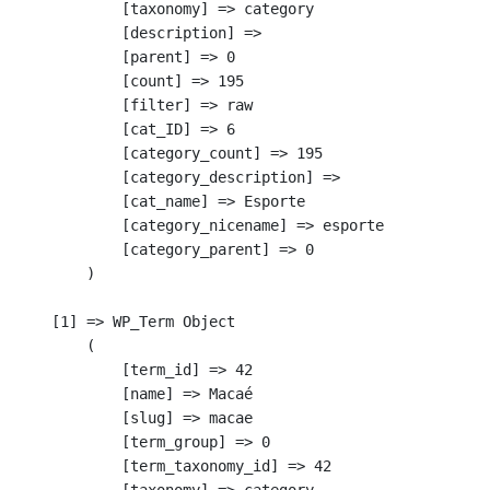
            [taxonomy] => category

            [description] => 

            [parent] => 0

            [count] => 195

            [filter] => raw

            [cat_ID] => 6

            [category_count] => 195

            [category_description] => 

            [cat_name] => Esporte

            [category_nicename] => esporte

            [category_parent] => 0

        )

    [1] => WP_Term Object

        (

            [term_id] => 42

            [name] => Macaé

            [slug] => macae

            [term_group] => 0

            [term_taxonomy_id] => 42

            [taxonomy] => category
