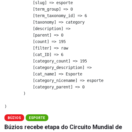
            [slug] => esporte

            [term_group] => 0

            [term_taxonomy_id] => 6

            [taxonomy] => category

            [description] => 

            [parent] => 0

            [count] => 195

            [filter] => raw

            [cat_ID] => 6

            [category_count] => 195

            [category_description] => 

            [cat_name] => Esporte

            [category_nicename] => esporte

            [category_parent] => 0

        )

BÚZIOS
ESPORTE
Búzios recebe etapa do Circuito Mundial de