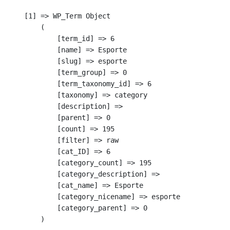
    [1] => WP_Term Object

        (

            [term_id] => 6

            [name] => Esporte

            [slug] => esporte

            [term_group] => 0

            [term_taxonomy_id] => 6

            [taxonomy] => category

            [description] => 

            [parent] => 0

            [count] => 195

            [filter] => raw

            [cat_ID] => 6

            [category_count] => 195

            [category_description] => 

            [cat_name] => Esporte

            [category_nicename] => esporte

            [category_parent] => 0

        )
