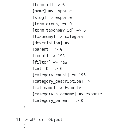
            [term_id] => 6

            [name] => Esporte

            [slug] => esporte

            [term_group] => 0

            [term_taxonomy_id] => 6

            [taxonomy] => category

            [description] => 

            [parent] => 0

            [count] => 195

            [filter] => raw

            [cat_ID] => 6

            [category_count] => 195

            [category_description] => 

            [cat_name] => Esporte

            [category_nicename] => esporte

            [category_parent] => 0

        )

    [1] => WP_Term Object

        (
