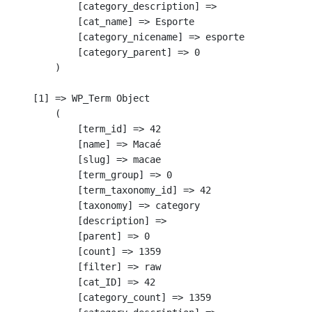
            [category_description] => 

            [cat_name] => Esporte

            [category_nicename] => esporte

            [category_parent] => 0

        )

    [1] => WP_Term Object

        (

            [term_id] => 42

            [name] => Macaé

            [slug] => macae

            [term_group] => 0

            [term_taxonomy_id] => 42

            [taxonomy] => category

            [description] => 

            [parent] => 0

            [count] => 1359

            [filter] => raw

            [cat_ID] => 42

            [category_count] => 1359
