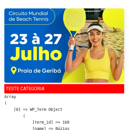
TESTE CATEGORIA
Array

(

    [0] => WP_Term Object

        (

            [term_id] => 168

            [name] => Búzios
