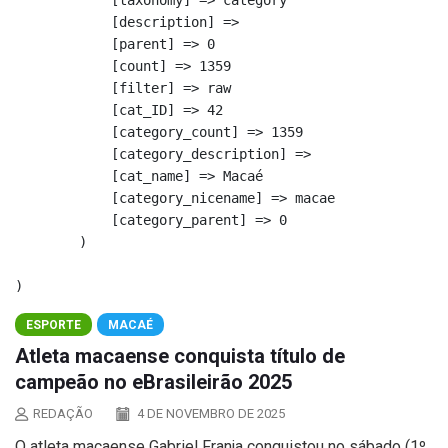
            [description] => 

            [parent] => 0

            [count] => 1359

            [filter] => raw

            [cat_ID] => 42

            [category_count] => 1359

            [category_description] => 

            [cat_name] => Macaé

            [category_nicename] => macae

            [category_parent] => 0

        )

ESPORTE
MACAÉ
Atleta macaense conquista título de
campeão no eBrasileirão 2025
REDAÇÃO
4 DE NOVEMBRO DE 2025
O atleta macaense Gabriel Franja conquistou no sábado (1º