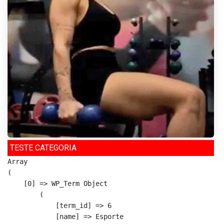
TESTE CATEGORIA
Array

(

    [0] => WP_Term Object

        (

            [term_id] => 6

            [name] => Esporte
