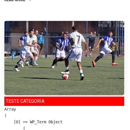
TESTE CATEGORIA
Array

(

    [0] => WP_Term Object

        (
