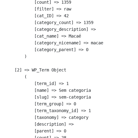
            [count] => 1359

            [filter] => raw

            [cat_ID] => 42

            [category_count] => 1359

            [category_description] => 

            [cat_name] => Macaé

            [category_nicename] => macae

            [category_parent] => 0

        )

    [2] => WP_Term Object

        (

            [term_id] => 1

            [name] => Sem categoria

            [slug] => sem-categoria

            [term_group] => 0

            [term_taxonomy_id] => 1

            [taxonomy] => category

            [description] => 

            [parent] => 0

            [count] => 28
