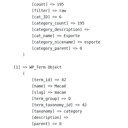
            [count] => 195

            [filter] => raw

            [cat_ID] => 6

            [category_count] => 195

            [category_description] => 

            [cat_name] => Esporte

            [category_nicename] => esporte

            [category_parent] => 0

        )

    [1] => WP_Term Object

        (

            [term_id] => 42

            [name] => Macaé

            [slug] => macae

            [term_group] => 0

            [term_taxonomy_id] => 42

            [taxonomy] => category

            [description] => 

            [parent] => 0
