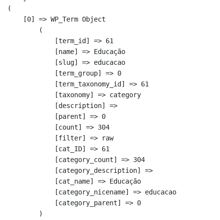
(

    [0] => WP_Term Object

        (

            [term_id] => 61

            [name] => Educação

            [slug] => educacao

            [term_group] => 0

            [term_taxonomy_id] => 61

            [taxonomy] => category

            [description] => 

            [parent] => 0

            [count] => 304

            [filter] => raw

            [cat_ID] => 61

            [category_count] => 304

            [category_description] => 

            [cat_name] => Educação

            [category_nicename] => educacao

            [category_parent] => 0

        )
