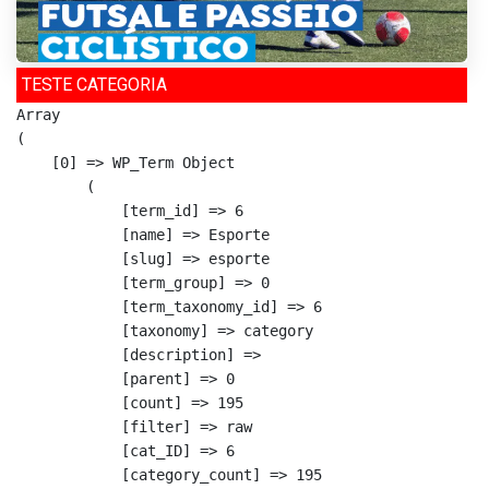
TESTE CATEGORIA
Array

(

    [0] => WP_Term Object

        (

            [term_id] => 6

            [name] => Esporte

            [slug] => esporte

            [term_group] => 0

            [term_taxonomy_id] => 6

            [taxonomy] => category

            [description] => 

            [parent] => 0

            [count] => 195

            [filter] => raw

            [cat_ID] => 6

            [category_count] => 195
