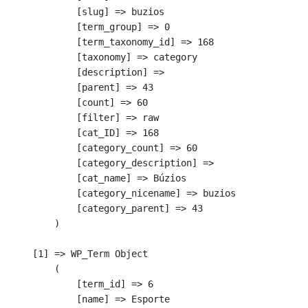
            [slug] => buzios

            [term_group] => 0

            [term_taxonomy_id] => 168

            [taxonomy] => category

            [description] => 

            [parent] => 43

            [count] => 60

            [filter] => raw

            [cat_ID] => 168

            [category_count] => 60

            [category_description] => 

            [cat_name] => Búzios

            [category_nicename] => buzios

            [category_parent] => 43

        )

    [1] => WP_Term Object

        (

            [term_id] => 6

            [name] => Esporte
