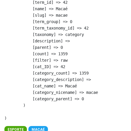
            [term_id] => 42

            [name] => Macaé

            [slug] => macae

            [term_group] => 0

            [term_taxonomy_id] => 42

            [taxonomy] => category

            [description] => 

            [parent] => 0

            [count] => 1359

            [filter] => raw

            [cat_ID] => 42

            [category_count] => 1359

            [category_description] => 

            [cat_name] => Macaé

            [category_nicename] => macae

            [category_parent] => 0

        )

ESPORTE
MACAÉ