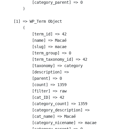
            [category_parent] => 0

        )

    [1] => WP_Term Object

        (

            [term_id] => 42

            [name] => Macaé

            [slug] => macae

            [term_group] => 0

            [term_taxonomy_id] => 42

            [taxonomy] => category

            [description] => 

            [parent] => 0

            [count] => 1359

            [filter] => raw

            [cat_ID] => 42

            [category_count] => 1359

            [category_description] => 

            [cat_name] => Macaé

            [category_nicename] => macae
