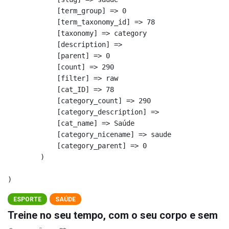
            [term_group] => 0

            [term_taxonomy_id] => 78

            [taxonomy] => category

            [description] => 

            [parent] => 0

            [count] => 290

            [filter] => raw

            [cat_ID] => 78

            [category_count] => 290

            [category_description] => 

            [cat_name] => Saúde

            [category_nicename] => saude

            [category_parent] => 0

        )

ESPORTE
SAÚDE
Treine no seu tempo, com o seu corpo e sem