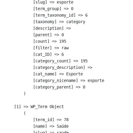
            [slug] => esporte

            [term_group] => 0

            [term_taxonomy_id] => 6

            [taxonomy] => category

            [description] => 

            [parent] => 0

            [count] => 195

            [filter] => raw

            [cat_ID] => 6

            [category_count] => 195

            [category_description] => 

            [cat_name] => Esporte

            [category_nicename] => esporte

            [category_parent] => 0

        )

    [1] => WP_Term Object

        (

            [term_id] => 78

            [name] => Saúde

            [slug] => saude
