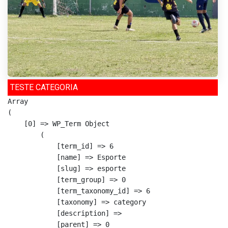
TESTE CATEGORIA
Array

(

    [0] => WP_Term Object

        (

            [term_id] => 6

            [name] => Esporte

            [slug] => esporte

            [term_group] => 0

            [term_taxonomy_id] => 6

            [taxonomy] => category

            [description] => 

            [parent] => 0
