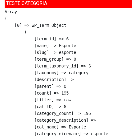
TESTE CATEGORIA
Array

(

    [0] => WP_Term Object

        (

            [term_id] => 6

            [name] => Esporte

            [slug] => esporte

            [term_group] => 0

            [term_taxonomy_id] => 6

            [taxonomy] => category

            [description] => 

            [parent] => 0

            [count] => 195

            [filter] => raw

            [cat_ID] => 6

            [category_count] => 195

            [category_description] => 

            [cat_name] => Esporte

            [category_nicename] => esporte
