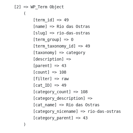
    [2] => WP_Term Object

        (

            [term_id] => 49

            [name] => Rio das Ostras

            [slug] => rio-das-ostras

            [term_group] => 0

            [term_taxonomy_id] => 49

            [taxonomy] => category

            [description] => 

            [parent] => 43

            [count] => 108

            [filter] => raw

            [cat_ID] => 49

            [category_count] => 108

            [category_description] => 

            [cat_name] => Rio das Ostras

            [category_nicename] => rio-das-ostras

            [category_parent] => 43

        )
