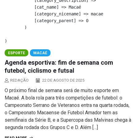
            [category_description] => 

            [cat_name] => Macaé

            [category_nicename] => macae

            [category_parent] => 0

        )

ESPORTE
MACAÉ
Agenda esportiva: fim de semana com
futebol, ciclismo e futsal
REDAÇÃO
22 DE AGOSTO DE 2025
O próximo final de semana será de muito esporte em
Macaé. A bola rola para três competições de futebol: o
Campeonato Serrano de Veteranos entra na quarta rodada,
o Campeonato Macaense de Futebol Amador tem as
semifinais da Série B, e a Supercopa das Malvinas chega à
segunda rodada dos Grupos C e D. Além […]
READ MORE