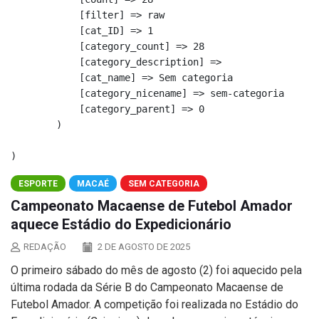
            [filter] => raw

            [cat_ID] => 1

            [category_count] => 28

            [category_description] => 

            [cat_name] => Sem categoria

            [category_nicename] => sem-categoria

            [category_parent] => 0

        )

ESPORTE
MACAÉ
SEM CATEGORIA
Campeonato Macaense de Futebol Amador
aquece Estádio do Expedicionário
REDAÇÃO
2 DE AGOSTO DE 2025
O primeiro sábado do mês de agosto (2) foi aquecido pela
última rodada da Série B do Campeonato Macaense de
Futebol Amador. A competição foi realizada no Estádio do