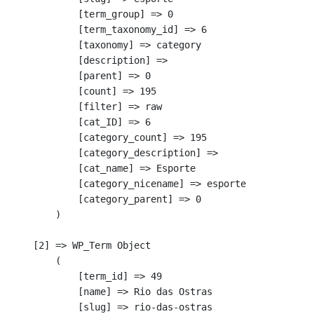
            [term_group] => 0

            [term_taxonomy_id] => 6

            [taxonomy] => category

            [description] => 

            [parent] => 0

            [count] => 195

            [filter] => raw

            [cat_ID] => 6

            [category_count] => 195

            [category_description] => 

            [cat_name] => Esporte

            [category_nicename] => esporte

            [category_parent] => 0

        )

    [2] => WP_Term Object

        (

            [term_id] => 49

            [name] => Rio das Ostras

            [slug] => rio-das-ostras
