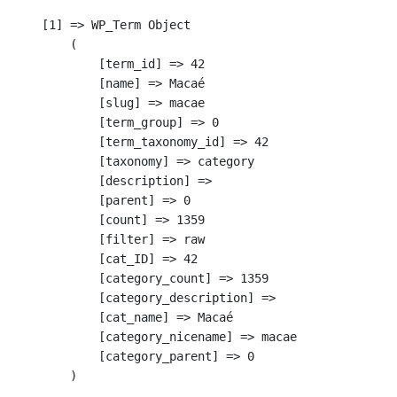
    [1] => WP_Term Object

        (

            [term_id] => 42

            [name] => Macaé

            [slug] => macae

            [term_group] => 0

            [term_taxonomy_id] => 42

            [taxonomy] => category

            [description] => 

            [parent] => 0

            [count] => 1359

            [filter] => raw

            [cat_ID] => 42

            [category_count] => 1359

            [category_description] => 

            [cat_name] => Macaé

            [category_nicename] => macae

            [category_parent] => 0

        )
