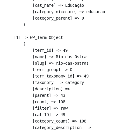
            [cat_name] => Educação

            [category_nicename] => educacao

            [category_parent] => 0

        )

    [1] => WP_Term Object

        (

            [term_id] => 49

            [name] => Rio das Ostras

            [slug] => rio-das-ostras

            [term_group] => 0

            [term_taxonomy_id] => 49

            [taxonomy] => category

            [description] => 

            [parent] => 43

            [count] => 108

            [filter] => raw

            [cat_ID] => 49

            [category_count] => 108

            [category_description] => 
