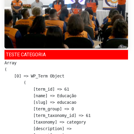
TESTE CATEGORIA
Array

(

    [0] => WP_Term Object

        (

            [term_id] => 61

            [name] => Educação

            [slug] => educacao

            [term_group] => 0

            [term_taxonomy_id] => 61

            [taxonomy] => category

            [description] => 
