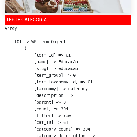
TESTE CATEGORIA
Array

(

    [0] => WP_Term Object

        (

            [term_id] => 61

            [name] => Educação

            [slug] => educacao

            [term_group] => 0

            [term_taxonomy_id] => 61

            [taxonomy] => category

            [description] => 

            [parent] => 0

            [count] => 304

            [filter] => raw

            [cat_ID] => 61

            [category_count] => 304

            [category_description] => 
