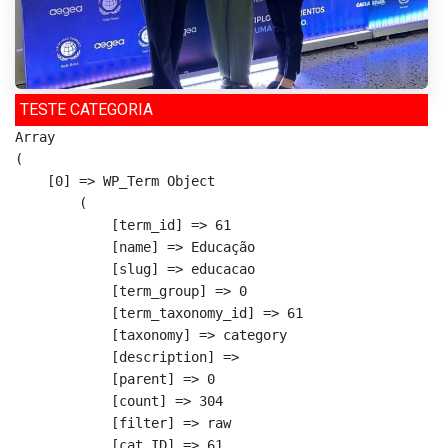
TESTE CATEGORIA
Array

(

    [0] => WP_Term Object

        (

            [term_id] => 61

            [name] => Educação

            [slug] => educacao

            [term_group] => 0

            [term_taxonomy_id] => 61

            [taxonomy] => category

            [description] => 

            [parent] => 0

            [count] => 304

            [filter] => raw

            [cat_ID] => 61
