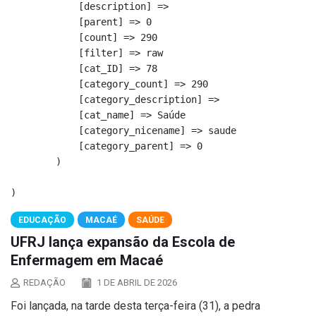
            [description] => 

            [parent] => 0

            [count] => 290

            [filter] => raw

            [cat_ID] => 78

            [category_count] => 290

            [category_description] => 

            [cat_name] => Saúde

            [category_nicename] => saude

            [category_parent] => 0

        )

EDUCAÇÃO
MACAÉ
SAÚDE
UFRJ lança expansão da Escola de
Enfermagem em Macaé
REDAÇÃO
1 DE ABRIL DE 2026
Foi lançada, na tarde desta terça-feira (31), a pedra