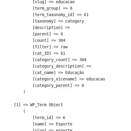
            [slug] => educacao

            [term_group] => 0

            [term_taxonomy_id] => 61

            [taxonomy] => category

            [description] => 

            [parent] => 0

            [count] => 304

            [filter] => raw

            [cat_ID] => 61

            [category_count] => 304

            [category_description] => 

            [cat_name] => Educação

            [category_nicename] => educacao

            [category_parent] => 0

        )

    [1] => WP_Term Object

        (

            [term_id] => 6

            [name] => Esporte

            [slug] => esporte
