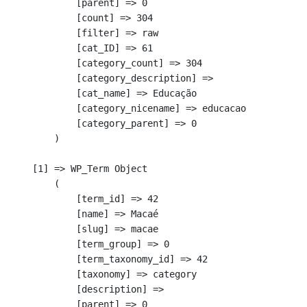
            [parent] => 0

            [count] => 304

            [filter] => raw

            [cat_ID] => 61

            [category_count] => 304

            [category_description] => 

            [cat_name] => Educação

            [category_nicename] => educacao

            [category_parent] => 0

        )

    [1] => WP_Term Object

        (

            [term_id] => 42

            [name] => Macaé

            [slug] => macae

            [term_group] => 0

            [term_taxonomy_id] => 42

            [taxonomy] => category

            [description] => 

            [parent] => 0
