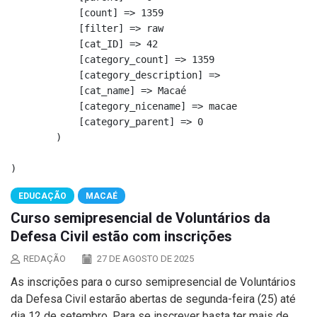
            [count] => 1359

            [filter] => raw

            [cat_ID] => 42

            [category_count] => 1359

            [category_description] => 

            [cat_name] => Macaé

            [category_nicename] => macae

            [category_parent] => 0

        )

EDUCAÇÃO
MACAÉ
Curso semipresencial de Voluntários da
Defesa Civil estão com inscrições
REDAÇÃO
27 DE AGOSTO DE 2025
As inscrições para o curso semipresencial de Voluntários
da Defesa Civil estarão abertas de segunda-feira (25) até
dia 12 de setembro. Para se inscrever basta ter mais de