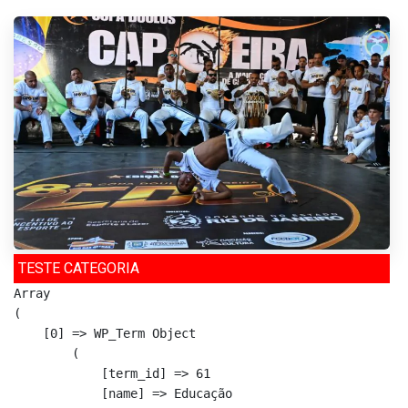
TESTE CATEGORIA
Array

(

    [0] => WP_Term Object

        (

            [term_id] => 61

            [name] => Educação
