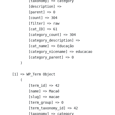
            [taxonomy] => category

            [description] => 

            [parent] => 0

            [count] => 304

            [filter] => raw

            [cat_ID] => 61

            [category_count] => 304

            [category_description] => 

            [cat_name] => Educação

            [category_nicename] => educacao

            [category_parent] => 0

        )

    [1] => WP_Term Object

        (

            [term_id] => 42

            [name] => Macaé

            [slug] => macae

            [term_group] => 0

            [term_taxonomy_id] => 42

            [taxonomy] => category
