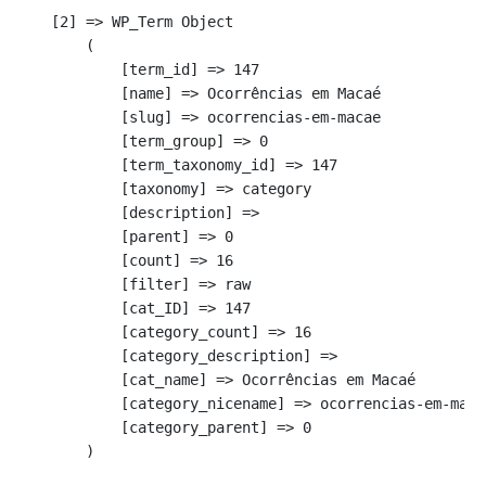
    [2] => WP_Term Object

        (

            [term_id] => 147

            [name] => Ocorrências em Macaé

            [slug] => ocorrencias-em-macae

            [term_group] => 0

            [term_taxonomy_id] => 147

            [taxonomy] => category

            [description] => 

            [parent] => 0

            [count] => 16

            [filter] => raw

            [cat_ID] => 147

            [category_count] => 16

            [category_description] => 

            [cat_name] => Ocorrências em Macaé

            [category_nicename] => ocorrencias-em-macae
            [category_parent] => 0

        )
