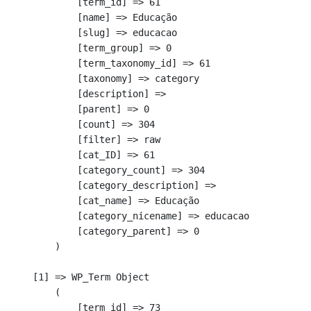
            [term_id] => 61

            [name] => Educação

            [slug] => educacao

            [term_group] => 0

            [term_taxonomy_id] => 61

            [taxonomy] => category

            [description] => 

            [parent] => 0

            [count] => 304

            [filter] => raw

            [cat_ID] => 61

            [category_count] => 304

            [category_description] => 

            [cat_name] => Educação

            [category_nicename] => educacao

            [category_parent] => 0

        )

    [1] => WP_Term Object

        (

            [term_id] => 73
