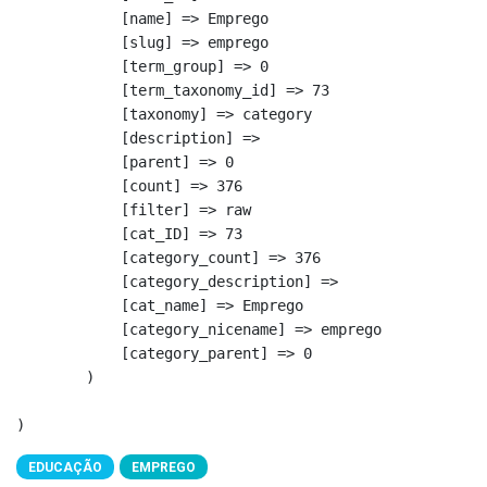
            [name] => Emprego

            [slug] => emprego

            [term_group] => 0

            [term_taxonomy_id] => 73

            [taxonomy] => category

            [description] => 

            [parent] => 0

            [count] => 376

            [filter] => raw

            [cat_ID] => 73

            [category_count] => 376

            [category_description] => 

            [cat_name] => Emprego

            [category_nicename] => emprego

            [category_parent] => 0

        )

EDUCAÇÃO
EMPREGO