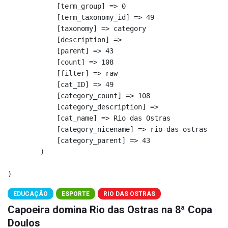
            [term_group] => 0

            [term_taxonomy_id] => 49

            [taxonomy] => category

            [description] => 

            [parent] => 43

            [count] => 108

            [filter] => raw

            [cat_ID] => 49

            [category_count] => 108

            [category_description] => 

            [cat_name] => Rio das Ostras

            [category_nicename] => rio-das-ostras

            [category_parent] => 43

        )

EDUCAÇÃO
ESPORTE
RIO DAS OSTRAS
Capoeira domina Rio das Ostras na 8ª Copa
Doulos