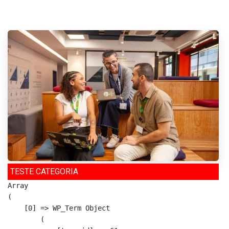
TESTE CATEGORIA
Array

(

    [0] => WP_Term Object

        (
