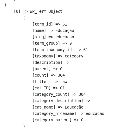
(

    [0] => WP_Term Object

        (

            [term_id] => 61

            [name] => Educação

            [slug] => educacao

            [term_group] => 0

            [term_taxonomy_id] => 61

            [taxonomy] => category

            [description] => 

            [parent] => 0

            [count] => 304

            [filter] => raw

            [cat_ID] => 61

            [category_count] => 304

            [category_description] => 

            [cat_name] => Educação

            [category_nicename] => educacao

            [category_parent] => 0

        )
