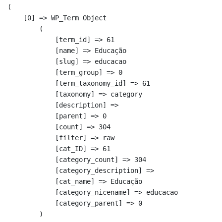
(

    [0] => WP_Term Object

        (

            [term_id] => 61

            [name] => Educação

            [slug] => educacao

            [term_group] => 0

            [term_taxonomy_id] => 61

            [taxonomy] => category

            [description] => 

            [parent] => 0

            [count] => 304

            [filter] => raw

            [cat_ID] => 61

            [category_count] => 304

            [category_description] => 

            [cat_name] => Educação

            [category_nicename] => educacao

            [category_parent] => 0

        )
