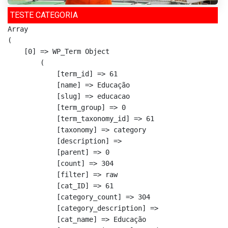
TESTE CATEGORIA
Array

(

    [0] => WP_Term Object

        (

            [term_id] => 61

            [name] => Educação

            [slug] => educacao

            [term_group] => 0

            [term_taxonomy_id] => 61

            [taxonomy] => category

            [description] => 

            [parent] => 0

            [count] => 304

            [filter] => raw

            [cat_ID] => 61

            [category_count] => 304

            [category_description] => 

            [cat_name] => Educação
