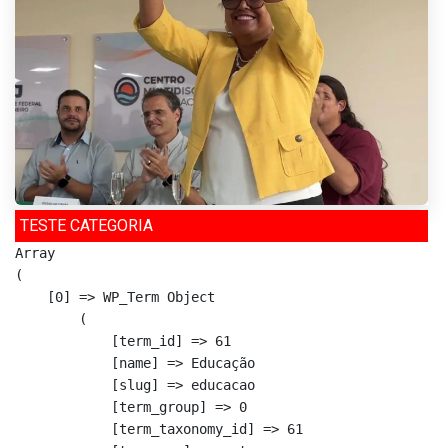
TESTE CATEGORIA
Array

(

    [0] => WP_Term Object

        (

            [term_id] => 61

            [name] => Educação

            [slug] => educacao

            [term_group] => 0

            [term_taxonomy_id] => 61
