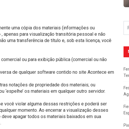
mente uma cópia dos materiais (informações ou
 apenas para visualização transitória pessoal e não
ão uma transferência de título e, sob esta licença, você
e comercial ou para exibição pública (comercial ou não
Fe
eversa de qualquer software contido no site Acontece em
Te
utras notações de propriedade dos materiais; ou
Fe
ou ‘espelhe’ os materiais em qualquer outro servidor.
Ag
se você violar alguma dessas restrições e poderá ser
Fie
qualquer momento. Ao encerrar a visualização desses
Es
cê deve apagar todos os materiais baixados em sua
.
Pi