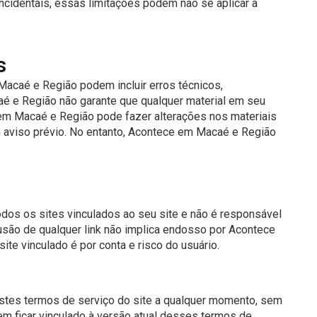
cidentais, essas limitações podem não se aplicar a
s
Macaé e Região podem incluir erros técnicos,
aé e Região não garante que qualquer material em seu
e em Macaé e Região pode fazer alterações nos materiais
 aviso prévio. No entanto, Acontece em Macaé e Região
dos os sites vinculados ao seu site e não é responsável
lusão de qualquer link não implica endosso por Acontece
ite vinculado é por conta e risco do usuário.
stes termos de serviço do site a qualquer momento, sem
 em ficar vinculado à versão atual desses termos de