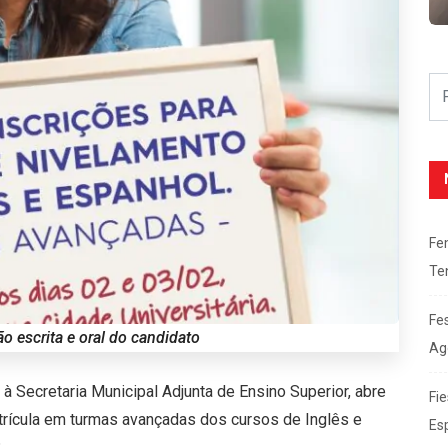
Fe
Te
Fe
ão escrita e oral do candidato
Ag
à Secretaria Municipal Adjunta de Ensino Superior, abre
Fie
trícula em turmas avançadas dos cursos de Inglês e
Es
.