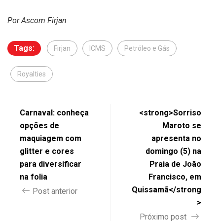
Por Ascom Firjan
Tags:
Firjan
ICMS
Petróleo e Gás
Royalties
Carnaval: conheça
<strong>Sorriso
opções de
Maroto se
maquiagem com
apresenta no
glitter e cores
domingo (5) na
para diversificar
Praia de João
na folia
Francisco, em
Quissamã</strong
Post anterior
>
Próximo post