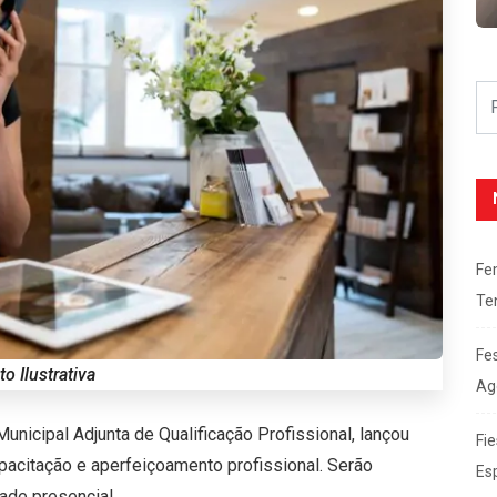
Fe
Te
Fe
o Ilustrativa
Ag
unicipal Adjunta de Qualificação Profissional, lançou
Fie
apacitação e aperfeiçoamento profissional. Serão
Es
ade presencial.