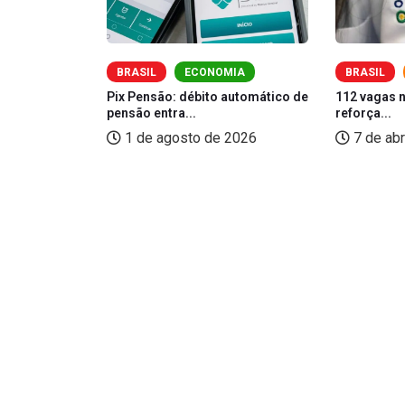
O
BRASIL
ECONOMIA
BRASIL
Pix Pensão: débito automático de
112 vagas 
pensão entra...
reforça...
bre cursos
1 de agosto de 2026
7 de abr
26