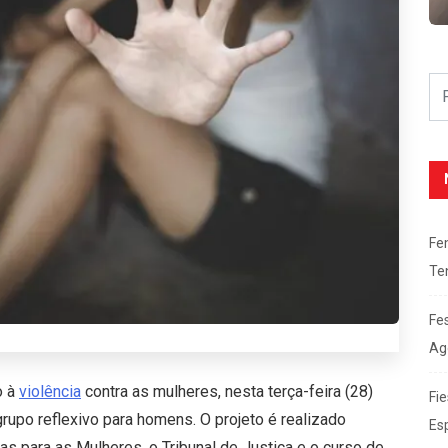
Fe
Te
Fe
Ag
o à
violência
contra as mulheres, nesta terça-feira (28)
Fie
 grupo reflexivo para homens. O projeto é realizado
Es
cas para as Mulheres, o Tribunal de Justiça e o curso de