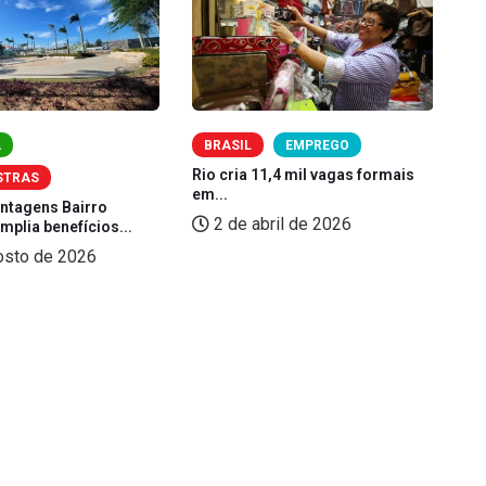
A
BRASIL
EMPREGO
Rio cria 11,4 mil vagas formais
Fi
STRAS
em...
pr
antagens Bairro
2 de abril de 2026
plia benefícios...
osto de 2026