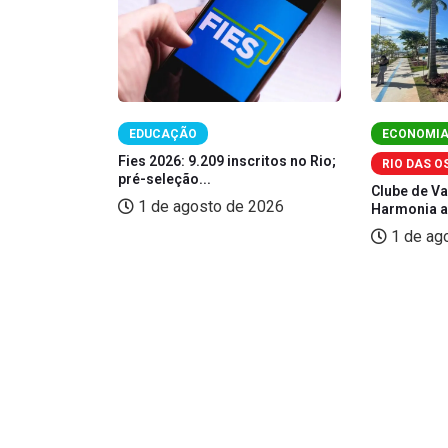
GO
EDUCAÇÃO
ECONOMI
gas formais
Fies 2026: 9.209 inscritos no Rio;
RIO DAS O
pré-seleção...
Clube de V
26
1 de agosto de 2026
Harmonia am
1 de ag