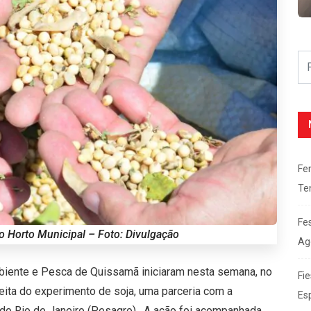
Fe
Te
Fe
no Horto Municipal – Foto: Divulgação
Ag
mbiente e Pesca de Quissamã iniciaram nesta semana, no
Fie
eita do experimento de soja, uma parceria com a
Es
do Rio de Janeiro (Pesagro). A ação foi acompanhada