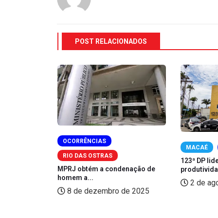
POST RELACIONADOS
OCORRÊNCIAS
MACAÉ
RIO DAS OSTRAS
m flagrante
123ª DP lid
MPRJ obtém a condenação de
produtivida
homem a...
 2025
2 de ag
8 de dezembro de 2025