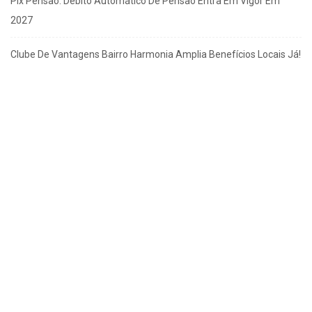
Pix Pensão: Débito Automático De Pensão Entra Em Vigor Em
2027
Clube De Vantagens Bairro Harmonia Amplia Benefícios Locais Já!