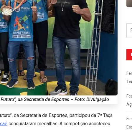
Fe
Te
Fe
Futuro”, da Secretaria de Esportes – Foto: Divulgação
Ag
uro”, da Secretaria de Esportes, participou da 7ª Taça
Fie
caé
conquistaram medalhas. A competição aconteceu
Es