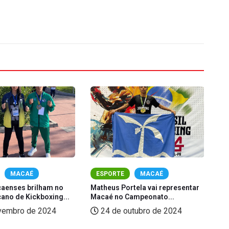
MACAÉ
ESPORTE
MACAÉ
caenses brilham no
Matheus Portela vai representar
Jo
ano de Kickboxing...
Macaé no Campeonato...
ma
vembro de 2024
24 de outubro de 2024