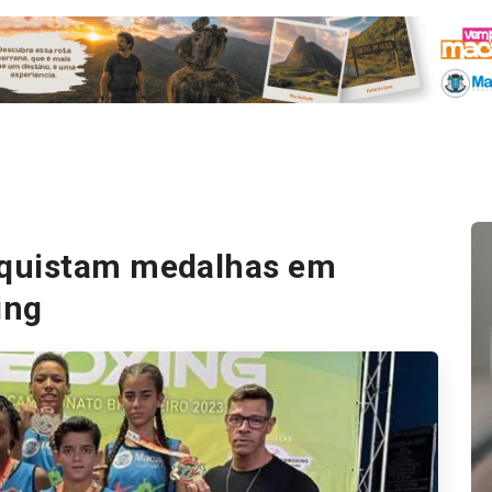
nquistam medalhas em
ing