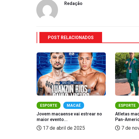
Redação
POST RELACIONADOS
É
ESPORTE
MACAÉ
ESPORTE
 representar
Jovem macaense vai estrear no
Atletas ma
o...
maior evento...
Pan-Americ
e 2024
17 de abril de 2025
7 de no