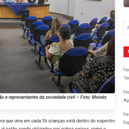
Fe
Te
Fe
ão e representantes da sociedade civil – Foto: Moisés
Ag
Fie
ra que uma em cada 36 crianças está dentro do espectro
Es
já estão sendo utilizados por outros países, como o