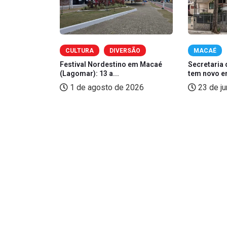
OMIA
CULTURA
DIVERSÃO
MACAÉ
zé, Sorriso
Festival Nordestino em Macaé
Secretaria 
(Lagomar): 13 a...
tem novo e
2026
1 de agosto de 2026
23 de j