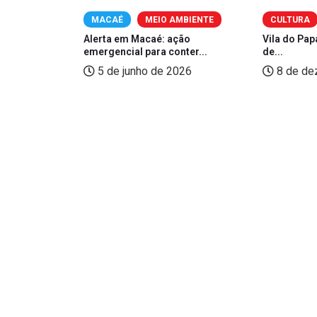
RSÃO
MACAÉ
MEIO AMBIENTE
CULTURA
te público
Alerta em Macaé: ação
Vila do Pa
emergencial para conter...
de...
25
5 de junho de 2026
8 de de