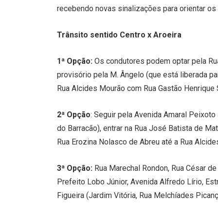
recebendo novas sinalizações para orientar os 
Trânsito sentido Centro x Aroeira
1ª Opção:
Os condutores podem optar pela Rua
provisório pela M. Ângelo (que está liberada p
Rua Alcides Mourão com Rua Gastão Henrique Sch
2ª Opção
: Seguir pela Avenida Amaral Peixot
do Barracão), entrar na Rua José Batista de Ma
Rua Erozina Nolasco de Abreu até a Rua Alcides
3ª Opção:
Rua Marechal Rondon, Rua César de 
Prefeito Lobo Júnior, Avenida Alfredo Lírio, E
Figueira (Jardim Vitória, Rua Melchíades Picanç