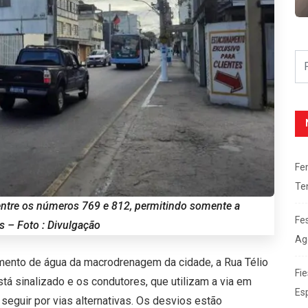
Fe
Te
 entre os números 769 e 812, permitindo somente a
Fe
 – Foto : Divulgação
Ag
ento de água da macrodrenagem da cidade, a Rua Télio
Fie
tá sinalizado e os condutores, que utilizam a via em
Es
 seguir por vias alternativas. Os desvios estão