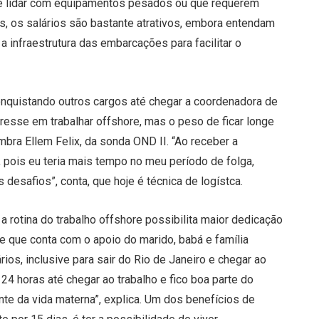
e lidar com equipamentos pesados ou que requerem
is, os salários são bastante atrativos, embora entendam
 infraestrutura das embarcações para facilitar o
onquistando outros cargos até chegar a coordenadora de
esse em trabalhar offshore, mas o peso de ficar longe
mbra Ellem Felix, da sonda OND II. “Ao receber a
r, pois eu teria mais tempo no meu período de folga,
desafios”, conta, que hoje é técnica de logístca.
a rotina do trabalho offshore possibilita maior dedicação
 e que conta com o apoio do marido, babá e família
ios, inclusive para sair do Rio de Janeiro e chegar ao
24 horas até chegar ao trabalho e fico boa parte do
e da vida materna”, explica. Um dos benefícios de