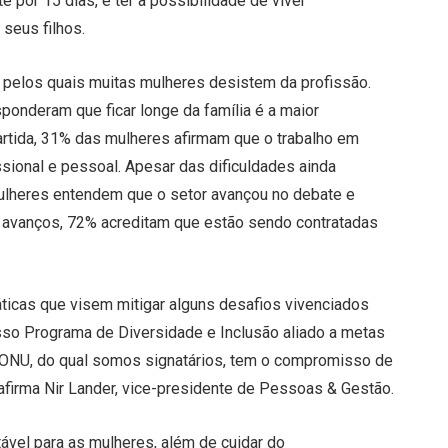
por 15 dias, é ter a possibilidade de viver
seus filhos.
s pelos quais muitas mulheres desistem da profissão.
onderam que ficar longe da família é a maior
artida, 31% das mulheres afirmam que o trabalho em
ssional e pessoal. Apesar das dificuldades ainda
ulheres entendem que o setor avançou no debate e
 avanços, 72% acreditam que estão sendo contratadas
ticas que visem mitigar alguns desafios vivenciados
so Programa de Diversidade e Inclusão aliado a metas
 ONU, do qual somos signatários, tem o compromisso de
 afirma Nir Lander, vice-presidente de Pessoas & Gestão.
vel para as mulheres, além de cuidar do