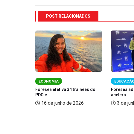
POST RELACIONADOS
AÉ
ECONOMIA
EDUCAÇÃ
a contratação
Foresea efetiva 34 trainees do
Foresea ad
PDO e...
acelera...
 2025
16 de junho de 2026
3 de ju