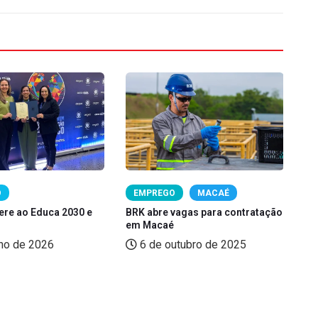
O
EMPREGO
MACAÉ
ere ao Educa 2030 e
BRK abre vagas para contratação
Fo
em Macaé
PD
nho de 2026
6 de outubro de 2025