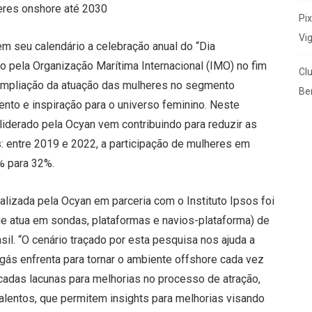
eres onshore até 2030
Pi
Vi
m seu calendário a celebração anual do “Dia
ído pela Organização Marítima Internacional (IMO) no fim
Cl
 ampliação da atuação das mulheres no segmento
Ben
nto e inspiração para o universo feminino. Neste
liderado pela Ocyan vem contribuindo para reduzir as
 entre 2019 e 2022, a participação de mulheres em
% para 32%.
alizada pela Ocyan em parceria com o Instituto Ipsos foi
que atua em sondas, plataformas e navios-plataforma) de
il. “O cenário traçado por esta pesquisa nos ajuda a
 gás enfrenta para tornar o ambiente offshore cada vez
icadas lacunas para melhorias no processo de atração,
alentos, que permitem insights para melhorias visando