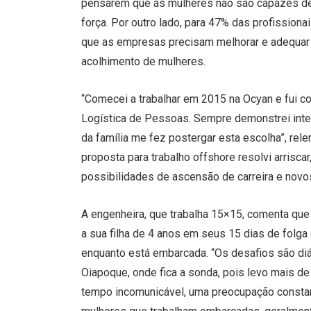
pensarem que as mulheres não são capazes d
força. Por outro lado, para 47% das profissiona
que as empresas precisam melhorar e adequar a
acolhimento de mulheres.
“Comecei a trabalhar em 2015 na Ocyan e fui c
Logística de Pessoas. Sempre demonstrei inter
da família me fez postergar esta escolha”, rele
proposta para trabalho offshore resolvi arrisca
possibilidades de ascensão de carreira e novos 
A engenheira, que trabalha 15×15, comenta que 
a sua filha de 4 anos em seus 15 dias de folga
enquanto está embarcada. “Os desafios são diár
Oiapoque, onde fica a sonda, pois levo mais de 
tempo incomunicável, uma preocupação constant