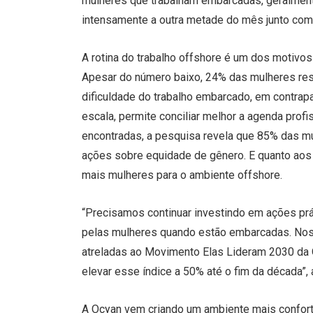
mulheres que trabalham embarcadas, geralmente 
intensamente a outra metade do mês junto com 
A rotina do trabalho offshore é um dos motivo
Apesar do número baixo, 24% das mulheres resp
dificuldade do trabalho embarcado, em contrap
escala, permite conciliar melhor a agenda profi
encontradas, a pesquisa revela que 85% das m
ações sobre equidade de gênero. E quanto aos
mais mulheres para o ambiente offshore.
“Precisamos continuar investindo em ações prá
pelas mulheres quando estão embarcadas. Nos
atreladas ao Movimento Elas Lideram 2030 da
elevar esse índice a 50% até o fim da década”,
A Ocyan vem criando um ambiente mais confortá