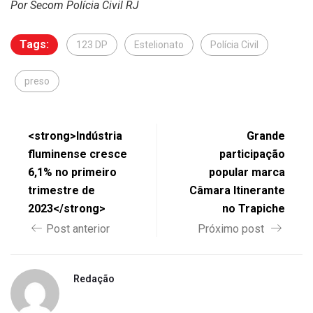
Por Secom Polícia Civil RJ
Tags:
123 DP
Estelionato
Polícia Civil
preso
<strong>Indústria
Grande
fluminense cresce
participação
6,1% no primeiro
popular marca
trimestre de
Câmara Itinerante
2023</strong>
no Trapiche
Post anterior
Próximo post
Redação