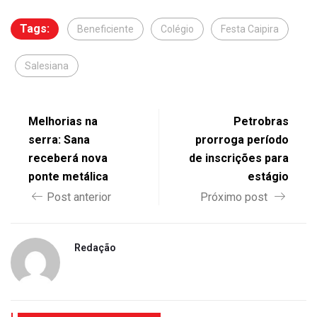
Tags:
Beneficiente
Colégio
Festa Caipira
Salesiana
Melhorias na
Petrobras
serra: Sana
prorroga período
receberá nova
de inscrições para
ponte metálica
estágio
Post anterior
Próximo post
Redação