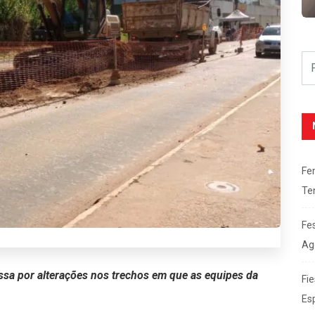
Fe
Te
Fe
Ag
assa por alterações nos trechos em que as equipes da
Fie
Es