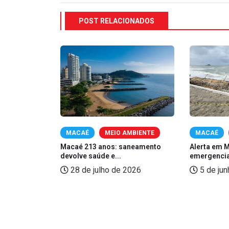
POST RELACIONADOS
CAÉ
MACAÉ
MEIO AMBIENTE
MACAÉ
ua conta de
Macaé 213 anos: saneamento
Alerta em 
devolve saúde e...
emergencial
2026
28 de julho de 2026
5 de ju