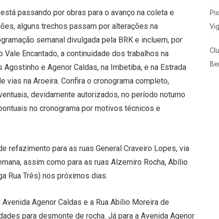
está passando por obras para o avanço na coleta e
Pi
nções, alguns trechos passam por alterações na
Vi
ogramação semanal divulgada pela BRK e incluem, por
Cl
no Vale Encantado, a continuidade dos trabalhos na
Ben
as Agostinho e Agenor Caldas, na Imbetiba, e na Estrada
de vias na Aroeira. Confira o cronograma completo,
ventuais, devidamente autorizados, no período noturno
pontuais no cronograma por motivos técnicos e
e refazimento para as ruas General Craveiro Lopes, via
emana, assim como para as ruas Alzemiro Rocha, Abílio
iga Rua Três) nos próximos dias.
a Avenida Agenor Caldas e a Rua Abílio Moreira de
vidades para desmonte de rocha. Já para a Avenida Agenor