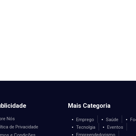
blicidade
Mais Categoria
bre Nós
Emprego
Saúde
Fo
ítica de Privacidade
Tecnolgia
Eventos
Empreendedorismo
rmos e Condições