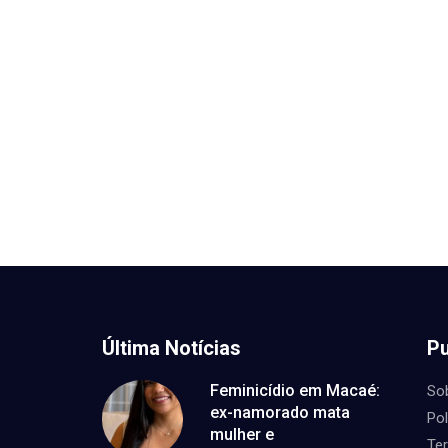
Última Notícias
Pu
Feminicídio em Macaé:
So
ex-namorado mata
Pol
mulher e
Te