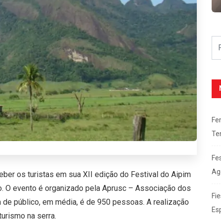
Fe
Te
Fe
Ag
ber os turistas em sua XII edição do Festival do Aipim
ho. O evento é organizado pela Aprusc – Associação dos
Fie
a de público, em média, é de 950 pessoas. A realização
Es
urismo na serra.