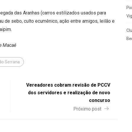
Pi
chegada das Aranhas (carros estilizados usados para
Vi
pau de sebo, culto ecumênico, ação entre amigos, leilão e
aipim.
Cl
Ben
de Macaé
ão Serrana
Vereadores cobram revisão de PCCV
dos servidores e realização de novo
concurso
Próximo post