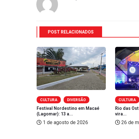
POST RELACIONADOS
ERSÃO
CULTURA
DIVERSÃO
CULTURA
ebra a
Festival Nordestino em Macaé
Rio das Ost
...
(Lagomar): 13 a...
vira...
 de 2025
1 de agosto de 2026
26 de m