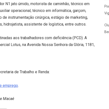
dor N1 jato úmido, motorista de caminhão, técnico em
Pi
uxiliar operacional, técnico em informática, garçom,
Vi
 de instrumentação cirúrgica, estágio de marketing,
 hidrojatista, assistente de logística, entre outros.
Cl
Ben
inadas aos trabalhadores com deficiência (PCD). A
mercial Lotus, na Avenida Nossa Senhora da Glória, 1181,
retaria de Trabalho e Renda:
de emprego
.
de Macaé