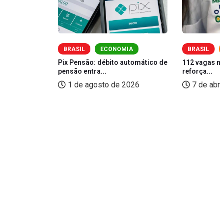
O
BRASIL
ECONOMIA
BRASIL
Pix Pensão: débito automático de
112 vagas 
pensão entra...
reforça...
bre cursos
1 de agosto de 2026
7 de abr
26