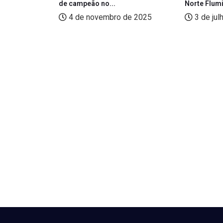
de campeão no...
Norte Flumi
025
4 de novembro de 2025
3 de jul