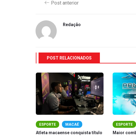
Post anterior
Redação
POST RELACIONADOS
É
ESPORTE
MACAÉ
ESPORTE
 estrear no
Atleta macaense conquista título
Maior comb