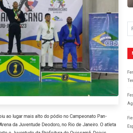
Fe
Te
Fe
Ag
iu ao lugar mais alto do pódio no Campeonato Pan-
Fie
Arena da Juventude Deodoro, no Rio de Janeiro. O atleta
Es
orte e Juventude da Prefeitura de Quissamã, Deivis