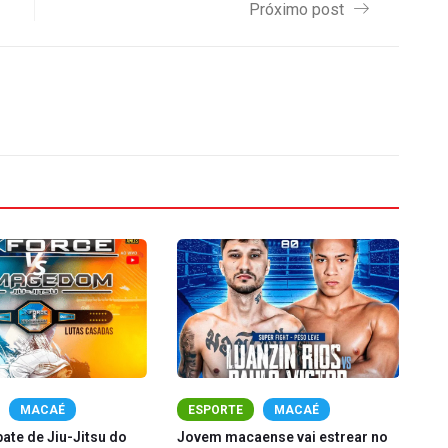
Próximo post
MACAÉ
ESPORTE
MACAÉ
ate de Jiu-Jitsu do
Jovem macaense vai estrear no
At