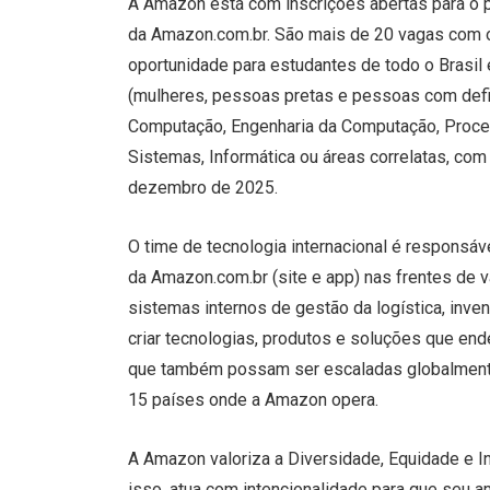
A Amazon está com inscrições abertas para o p
da Amazon.com.br. São mais de 20 vagas com o
oportunidade para estudantes de todo o Brasil
(mulheres, pessoas pretas e pessoas com defici
Computação, Engenharia da Computação, Proc
Sistemas, Informática ou áreas correlatas, co
dezembro de 2025.
O time de tecnologia internacional é responsáv
da Amazon.com.br (site e app) nas frentes de 
sistemas internos de gestão da logística, inven
criar tecnologias, produtos e soluções que en
que também possam ser escaladas globalmente. 
15 países onde a Amazon opera.
A Amazon valoriza a Diversidade, Equidade e I
isso, atua com intencionalidade para que seu a