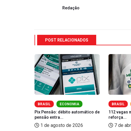
Redação
POST RELACIONADOS
O
BRASIL
ECONOMIA
BRASIL
Pix Pensão: débito automático de
112 vagas 
pensão entra...
reforça...
bre cursos
1 de agosto de 2026
7 de abr