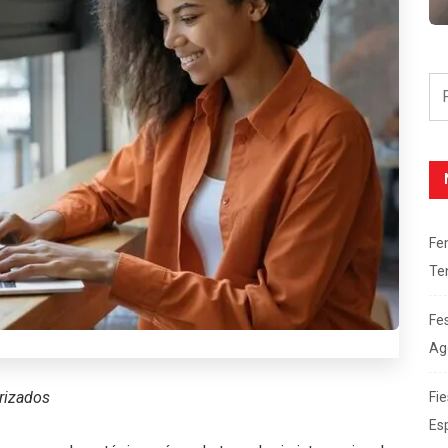
Fe
Te
Fe
Ag
rizados
Fie
Es