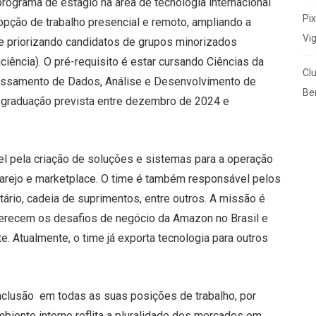
rograma de estágio na área de tecnologia internacional
Pi
pção de trabalho presencial e remoto, ampliando a
Vi
 e priorizando candidatos de grupos minorizados
ência). O pré-requisito é estar cursando Ciências da
Cl
essamento de Dados, Análise e Desenvolvimento de
Ben
m graduação prevista entre dezembro de 2024 e
el pela criação de soluções e sistemas para a operação
varejo e marketplace. O time é também responsável pelos
tário, cadeia de suprimentos, entre outros. A missão é
derecem os desafios de negócio da Amazon no Brasil e
Atualmente, o time já exporta tecnologia para outros
nclusão em todas as suas posições de trabalho, por
mbiente interno reflita a pluralidade dos mercados em