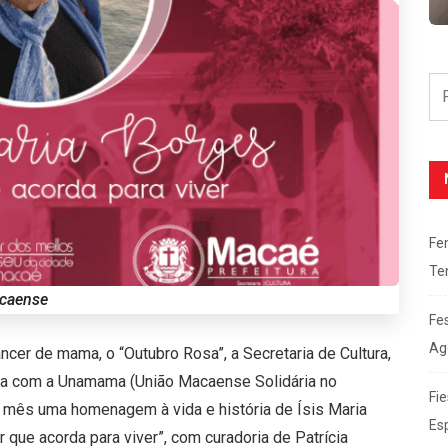
Fe
Te
acaense
Fe
Ag
cer de mama, o “Outubro Rosa”, a Secretaria de Cultura,
ia com a Unamama (União Macaense Solidária no
Fie
 mês uma homenagem à vida e história de Ísis Maria
Es
 que acorda para viver”, com curadoria de Patrícia