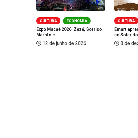
RSÃO
CULTURA
ECONOMIA
CULTURA
contro de
Expo Macaé 2026: Zezé, Sorriso
Emart apre
Maroto e...
no Solar d
 2025
12 de junho de 2026
8 de de