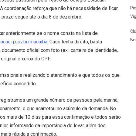
Pi
 A coordenação reforça que não há necessidade de ficar
Vi
 o prazo segue até o dia 8 de dezembro.
Cl
ar anteriormente se o nome consta na lista de
Ben
acae.rj.gov.br/macaiba
. Caso tenha direito, basta
documento oficial com foto (ex.: carteira de identidade,
e original e xerox do CPF.
ofissionais realizando o atendimento e que todos os que
efício concedido.
registramos um grande número de pessoas pela manhã,
cionamento, o que acarretou no acúmulo da demanda. No
mos mais de 10 dias para essa confirmação e todos serão
ior, informando da importância de levar, além dos
 mais rápida a confirmação.