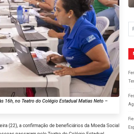
Fe
Te
Fe
s 16h, no Teatro do Colégio Estadual Matias Neto –
Ag
Fie
ira (22), a confirmação de beneficiários da Moeda Social
Es
 pessoas passaram pelo Teatro do Colégio Estadual