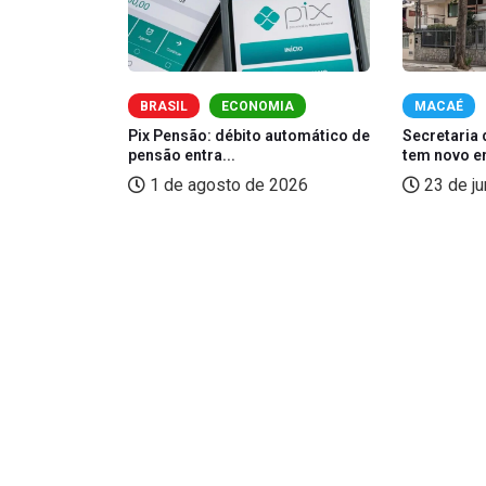
BRASIL
ECONOMIA
MACAÉ
 em Santo
Pix Pensão: débito automático de
Secretaria 
pensão entra...
tem novo e
2026
1 de agosto de 2026
23 de j