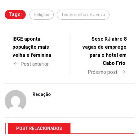
Tags:
Religião
Testemunha de Jeová
IBGE aponta
Sesc RJ abre 8
população mais
vagas de emprego
velha e feminina
para o hotel em
Cabo Frio
Post anterior
Próximo post
Redação
POST RELACIONADOS