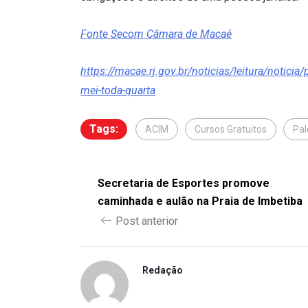
Fonte Secom Câmara de Macaé
https://macae.rj.gov.br/noticias/leitura/noticia
mei-toda-quarta
Tags:
ACIM
Cursos Gratuitos
Pal
Secretaria de Esportes promove
caminhada e aulão na Praia de Imbetiba
Post anterior
Redação