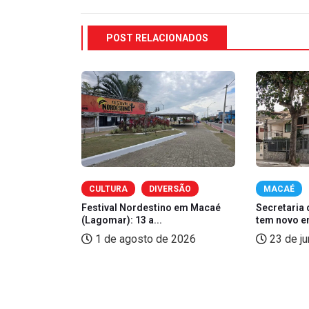
POST RELACIONADOS
OMIA
CULTURA
DIVERSÃO
MACAÉ
zé, Sorriso
Festival Nordestino em Macaé
Secretaria 
(Lagomar): 13 a...
tem novo e
2026
1 de agosto de 2026
23 de j