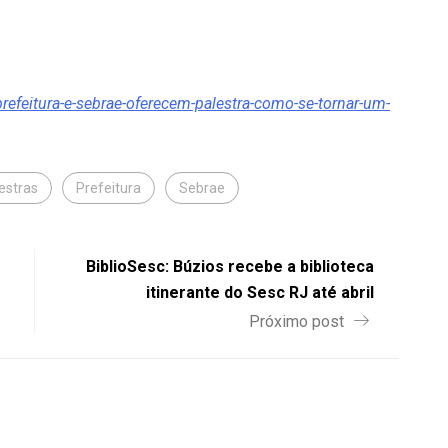
/prefeitura-e-sebrae-oferecem-palestra-como-se-tornar-um-
estras
Prefeitura
Sebrae
BiblioSesc: Búzios recebe a biblioteca
itinerante do Sesc RJ até abril
Próximo post