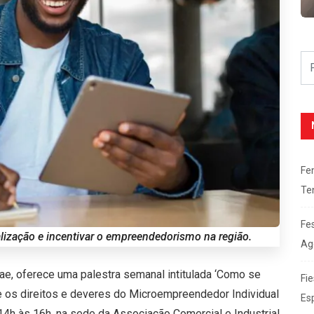
Fe
Te
Fe
alização e incentivar o empreendedorismo na região.
Ag
ae, oferece uma palestra semanal intitulada ‘Como se
Fie
re os direitos e deveres do Microempreendedor Individual
Es
 14h às 16h, na sede da Associação Comercial e Industrial