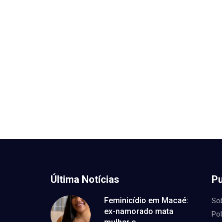
Última Notícias
Pu
Feminicídio em Macaé:
So
ex-namorado mata
Pol