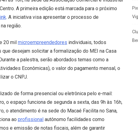
Pi
Centro. A primeira edição está marcada para o próximo
Vi
ink
. A iniciativa visa apresentar o processo de
na região.
Cl
Ben
e 20 mil
microempreendedores
individuais, todos
s que desejam solicitar a formalização do MEI na Casa
Durante a palestra, serão abordados temas como a
Atividades Econômicas), o valor do pagamento mensal, o
lizar o CNPJ.
zado de forma presencial ou eletrônica pelo e-mail:
ro, o espaço funciona de segunda a sexta, das 9h às 16h,
o, o atendimento é na sede do Macaé Facilita no Sana,
ciona ao
profissional
autônomo facilidades como
mos e emissão de notas fiscais, além de garantir