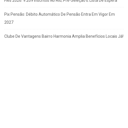
Fies 2026: 9.209 Inscritos No Rio; Pré-Seleção E Lista De Espera
Pix Pensão: Débito Automático De Pensão Entra Em Vigor Em
2027
Clube De Vantagens Bairro Harmonia Amplia Benefícios Locais Já!