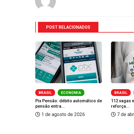
POST RELACIONADOS
O
BRASIL
ECONOMIA
BRASIL
Pix Pensão: débito automático de
112 vagas 
pensão entra...
reforça...
bre cursos
1 de agosto de 2026
7 de abr
26