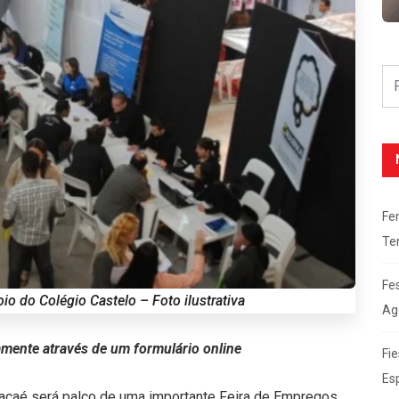
Fe
Te
Fe
o do Colégio Castelo – Foto ilustrativa
Ag
mente através de um formulário online
Fie
Es
Macaé será palco de uma importante Feira de Empregos