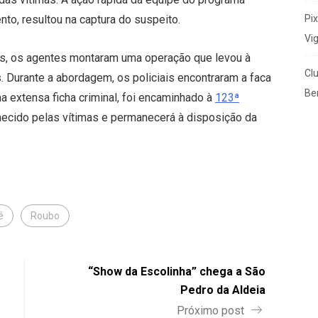
Pi
to, resultou na captura do suspeito.
Vi
, os agentes montaram uma operação que levou à
Cl
Durante a abordagem, os policiais encontraram a faca
Ben
a extensa ficha criminal, foi encaminhado à
123ª
hecido pelas vítimas e permanecerá à disposição da
é
Roubo
“Show da Escolinha” chega a São
Pedro da Aldeia
Próximo post