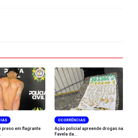
IAS
OCORRÊNCIAS
é preso em flagrante
Ação policial apreende drogas na
.
Favela da...