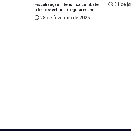
 2025
31 de ja
Fiscalização intensifica combate
a ferros-velhos irregulares em...
28 de fevereiro de 2025