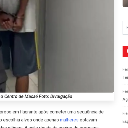
Fe
Te
Fe
 no Centro de Macaé Foto: Divulgação
Ag
i preso em flagrante após cometer uma sequência de
Fie
o escolhia alvos onde apenas
mulheres
estavam
Es
das vítimas. A ação rápida da equipe do programa