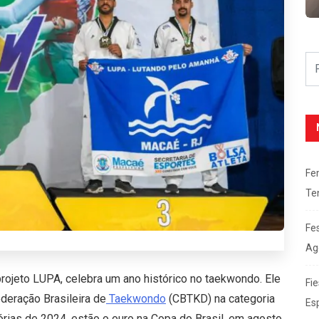
Fe
Te
Fe
Ag
projeto LUPA, celebra um ano histórico no taekwondo. Ele
Fie
ederação Brasileira de
Taekwondo
(CBTKD) na categoria
Es
órias de 2024, estão o ouro na Copa do Brasil, em agosto,