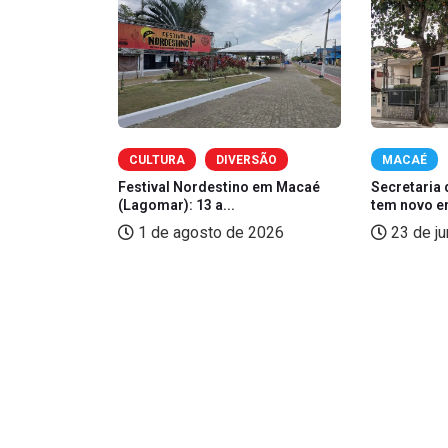
OMIA
CULTURA
DIVERSÃO
MACAÉ
zé, Sorriso
Festival Nordestino em Macaé
Secretaria 
(Lagomar): 13 a...
tem novo e
2026
1 de agosto de 2026
23 de j