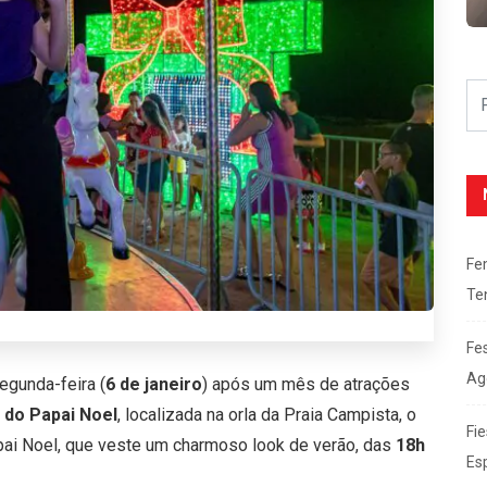
Fe
Te
Fe
Ag
gunda-feira (
6 de janeiro
) após um mês de atrações
a do Papai Noel
, localizada na orla da Praia Campista, o
Fie
ai Noel, que veste um charmoso look de verão, das
18h
Es