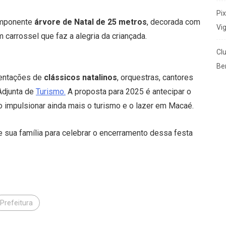
Pi
 imponente
árvore de Natal de 25 metros
, decorada com
Vi
 carrossel que faz a alegria da criançada.
Cl
Ben
sentações de
clássicos natalinos
, orquestras, cantores
Adjunta de
Turismo.
A proposta para 2025 é antecipar o
 impulsionar ainda mais o turismo e o lazer em Macaé.
e sua família para celebrar o encerramento dessa festa
Prefeitura