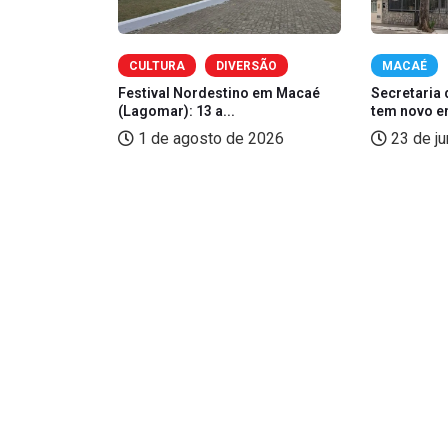
OMIA
CULTURA
DIVERSÃO
MACAÉ
zé, Sorriso
Festival Nordestino em Macaé
Secretaria 
(Lagomar): 13 a...
tem novo e
2026
1 de agosto de 2026
23 de j