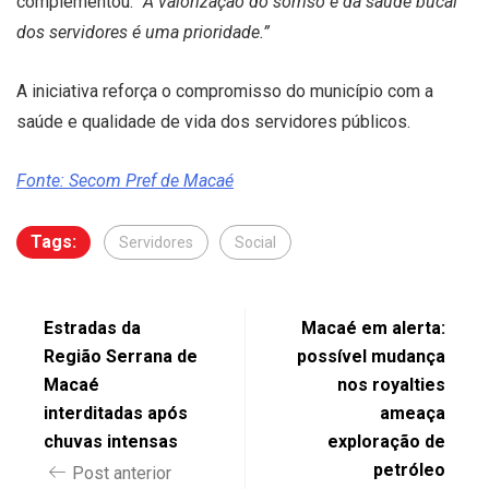
complementou:
“A valorização do sorriso e da saúde bucal
dos servidores é uma prioridade.”
A iniciativa reforça o compromisso do município com a
saúde e qualidade de vida dos servidores públicos.
Fonte: Secom Pref de Macaé
Tags:
Servidores
Social
Estradas da
Macaé em alerta:
Região Serrana de
possível mudança
Macaé
nos royalties
interditadas após
ameaça
chuvas intensas
exploração de
petróleo
Post anterior