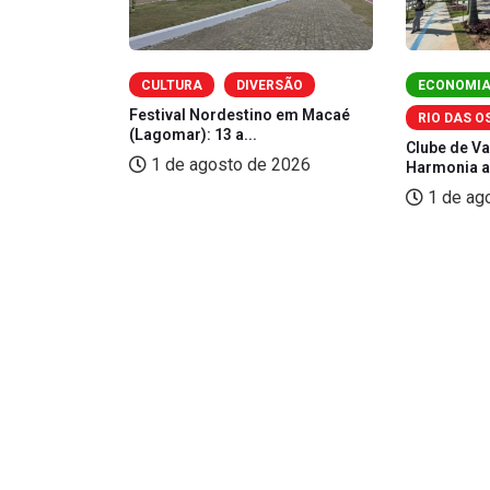
CULTURA
DIVERSÃO
ECONOMI
dade Racial
Festival Nordestino em Macaé
RIO DAS O
.
(Lagomar): 13 a...
Clube de V
2026
1 de agosto de 2026
Harmonia am
1 de ag