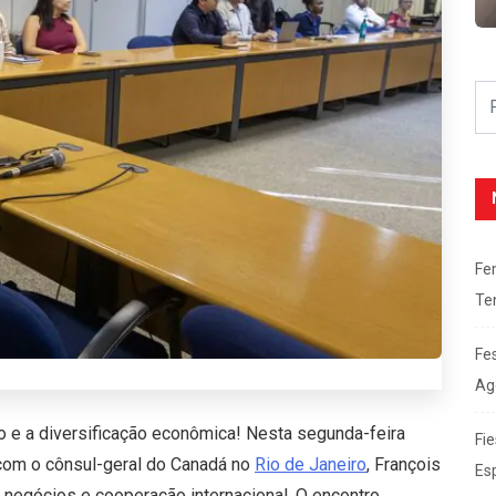
Fe
Te
Fe
Ag
 e a diversificação econômica! Nesta segunda-feira
Fie
 com o cônsul-geral do Canadá no
Rio de Janeiro
, François
Es
e negócios e cooperação internacional. O encontro,