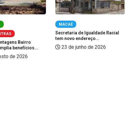
A
MACAÉ
Secretaria de Igualdade Racial
Fe
STRAS
tem novo endereço...
(L
antagens Bairro
23 de junho de 2026
plia benefícios...
osto de 2026