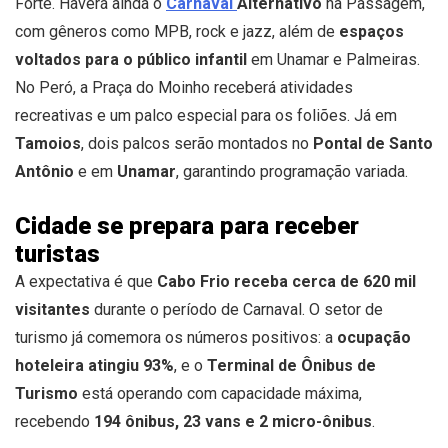
Forte. Haverá ainda o
Carnaval
Alternativo
na Passagem,
com gêneros como MPB, rock e jazz, além de
espaços
voltados para o público infantil
em Unamar e Palmeiras.
No Peró, a Praça do Moinho receberá atividades
recreativas e um palco especial para os foliões. Já em
Tamoios
, dois palcos serão montados no
Pontal de Santo
Antônio
e em
Unamar
, garantindo programação variada.
Cidade se prepara para receber
turistas
A expectativa é que
Cabo Frio receba cerca de 620 mil
visitantes
durante o período de Carnaval. O setor de
turismo já comemora os números positivos: a
ocupação
hoteleira atingiu 93%
, e o
Terminal de Ônibus de
Turismo
está operando com capacidade máxima,
recebendo
194 ônibus, 23 vans e 2 micro-ônibus
.