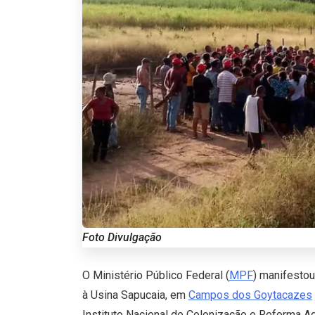
Foto Divulgação
O Ministério Público Federal (
MPF
) manifestou
à Usina Sapucaia, em
Campos dos Goytacazes
Instituto Nacional de Colonização e Reforma Agr