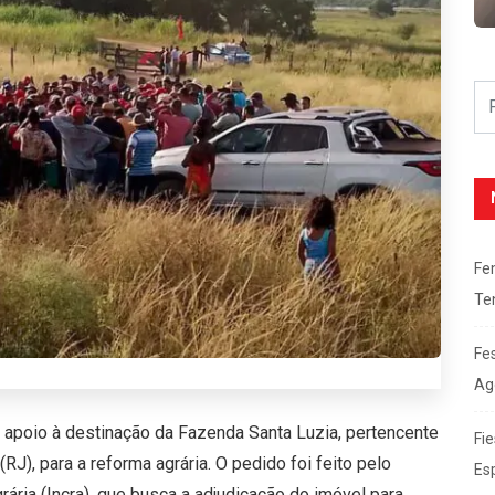
Fe
Te
Fe
Ag
 apoio à destinação da Fazenda Santa Luzia, pertencente
Fie
(RJ), para a reforma agrária. O pedido foi feito pelo
Es
ária (Incra), que busca a adjudicação do imóvel para