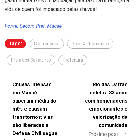
gastronomia, e leve sua doação para fazer a diferença na
vida de quem foi impactado pelas chuvas!
Fonte: Secom Pref. Macaé
Tags:
Gastronomia
Polo Gastronômico
Praia dos Cavaleiros
Prefeitura
Chuvas intensas
Rio das Ostras
em Macaé
celebra 33 anos
superam média do
com homenagens
mês e causam
emocionantes e
transtornos; vias
valorização da
são liberadas e
comunidade
Defesa Civil segue
Próximo post