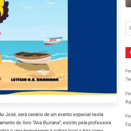
Fe
Te
Fe
Ag
São José, será cenário de um evento especial nesta
Fie
çamento do livro
“Ana Buziana”
, escrito pela professora
Es
A obra é uma homenagem à cultura local e traz como