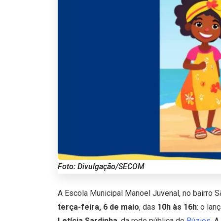
Foto: Divulgação/SECOM
A Escola Municipal Manoel Juvenal, no bairro 
terça-feira, 6 de maio
, das
10h às 16h
: o lan
Letícia Sardinha
, da rede pública de
Búzios
. 