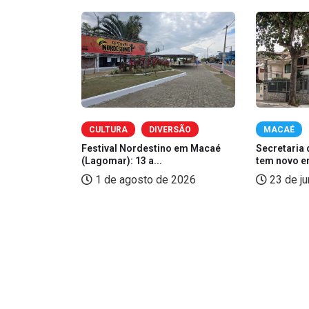
OMIA
CULTURA
DIVERSÃO
MACAÉ
zé, Sorriso
Festival Nordestino em Macaé
Secretaria 
(Lagomar): 13 a...
tem novo e
2026
1 de agosto de 2026
23 de j