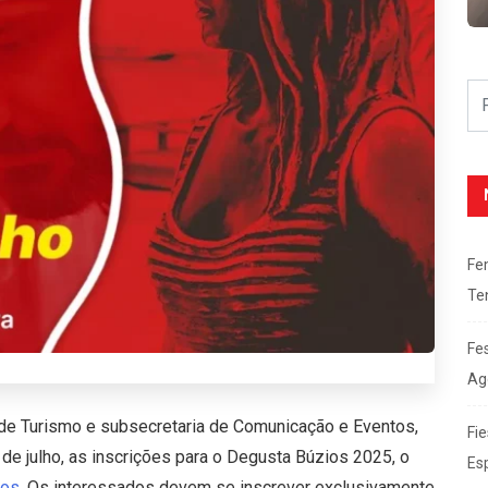
Fe
Te
Fe
Ag
a de Turismo e subsecretaria de Comunicação e Eventos,
Fie
 de julho, as inscrições para o Degusta Búzios 2025, o
Es
gos
. Os interessados devem se inscrever exclusivamente