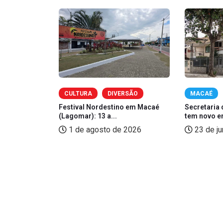
OMIA
CULTURA
DIVERSÃO
MACAÉ
zé, Sorriso
Festival Nordestino em Macaé
Secretaria 
(Lagomar): 13 a...
tem novo e
2026
1 de agosto de 2026
23 de j