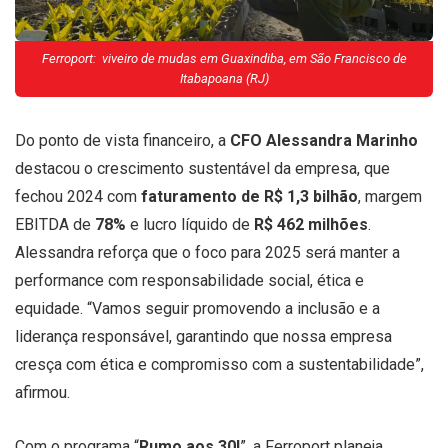
Ferroport: viveiro de mudas em Guaxindiba, em São Francisco de
Itabapoana (RJ)
Do ponto de vista financeiro, a
CFO Alessandra Marinho
destacou o crescimento sustentável da empresa, que
fechou 2024 com
faturamento de R$ 1,3 bilhão
, margem
EBITDA de
78%
e lucro líquido de
R$ 462 milhões
.
Alessandra reforça que o foco para 2025 será manter a
performance com responsabilidade social, ética e
equidade. “Vamos seguir promovendo a inclusão e a
liderança responsável, garantindo que nossa empresa
cresça com ética e compromisso com a sustentabilidade”,
afirmou.
Com o programa “
Rumo aos 30!
”, a Ferroport planeja