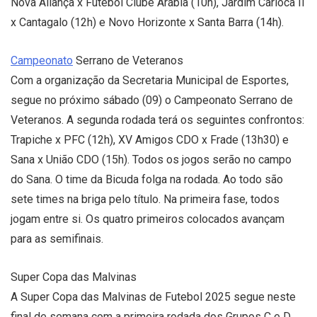
Nova Aliança x Futebol Clube Arábia (10h), Jardim Carioca II
x Cantagalo (12h) e Novo Horizonte x Santa Barra (14h).
Campeonato
Serrano de Veteranos
Com a organização da Secretaria Municipal de Esportes,
segue no próximo sábado (09) o Campeonato Serrano de
Veteranos. A segunda rodada terá os seguintes confrontos:
Trapiche x PFC (12h), XV Amigos CDO x Frade (13h30) e
Sana x União CDO (15h). Todos os jogos serão no campo
do Sana. O time da Bicuda folga na rodada. Ao todo são
sete times na briga pelo título. Na primeira fase, todos
jogam entre si. Os quatro primeiros colocados avançam
para as semifinais.
Super Copa das Malvinas
A Super Copa das Malvinas de Futebol 2025 segue neste
final de semana com a primeira rodada dos Grupos C e D.