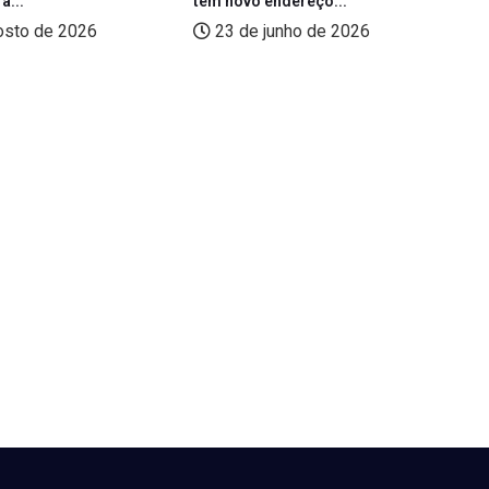
a...
tem novo endereço...
(L
osto de 2026
23 de junho de 2026