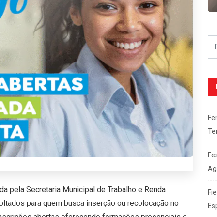
Fe
Te
Fe
Ag
da pela Secretaria Municipal de Trabalho e Renda
Fie
voltados para quem busca inserção ou recolocação no
Es
inscrições abertas oferecendo formações presenciais e