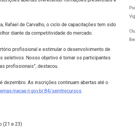
Pi
Vi
, Rafael de Carvalho, o ciclo de capacitações tem sido
Cl
elhor diante da competitividade do mercado.
Ben
rtório profissional e estimular o desenvolvimento de
 seletivos. Nosso objetivo é tornar os participantes
s profissionais”, destacou.
 dezembro. As inscrições continuam abertas até o
stemas.macae.rj.gov.br:84/semtrecursos
.
 (21 e 23)