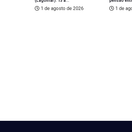
.
(Lagomar): 13 a...
pensão entr
2026
1 de agosto de 2026
1 de ag