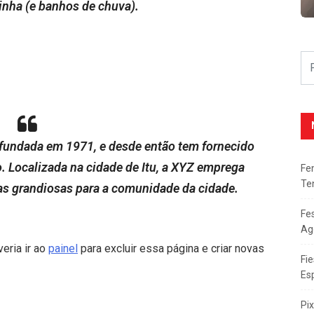
inha (e banhos de chuva).
fundada em 1971, e desde então tem fornecido
. Localizada na cidade de Itu, a XYZ emprega
Fe
Te
as grandiosas para a comunidade da cidade.
Fe
Ag
eria ir ao
painel
para excluir essa página e criar novas
Fie
Es
Pi