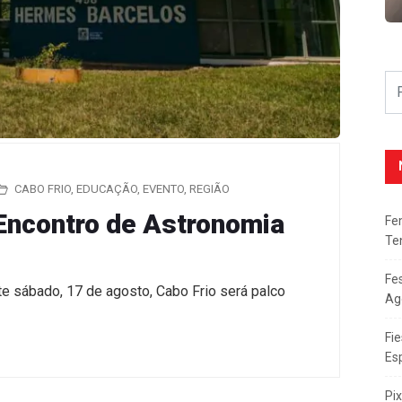
CABO FRIO
,
EDUCAÇÃO
,
EVENTO
,
REGIÃO
 Encontro de Astronomia
Fe
Te
Fe
e sábado, 17 de agosto, Cabo Frio será palco
Ag
Fie
Es
Pi