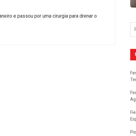
aneiro e passou por uma cirurgia para drenar o
Fe
Te
Fe
Ag
Fie
Es
Pi