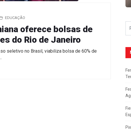
EDUCAÇÃO
niana oferece bolsas de
es do Rio de Janeiro
o seletivo no Brasil, viabiliza bolsa de 60% de
…
Fe
Te
Fe
Ag
Fie
Es
Pi