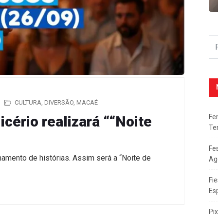
CULTURA
,
DIVERSÃO
,
MACAÉ
Fe
icério realizará ““Noite
Te
Fe
hamento de histórias. Assim será a “Noite de
Ag
Fie
Es
Pi