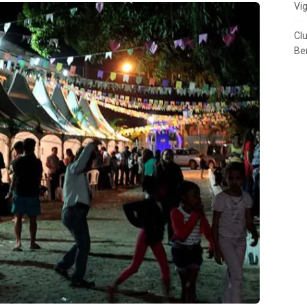
Vi
Cl
Ben