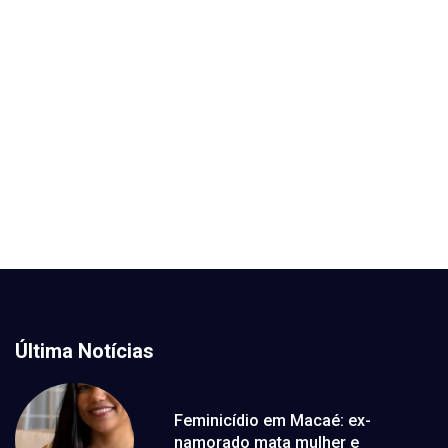
Última Notícias
Feminicídio em Macaé: ex-
namorado mata mulher e