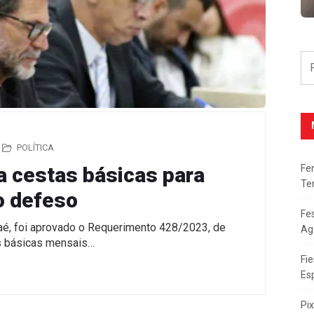
POLÍTICA
Fe
a cestas básicas para
Te
o defeso
Fe
caé, foi aprovado o Requerimento 428/2023, de
Ag
as básicas mensais…
Fie
Es
Pi