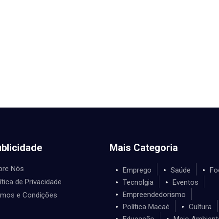
blicidade
Mais Categoria
bre Nós
Emprego
Saúde
Fo
ítica de Privacidade
Tecnolgia
Eventos
Empreendedorismo
rmos e Condições
Política Macaé
Cultura
Educação
Meio Ambient