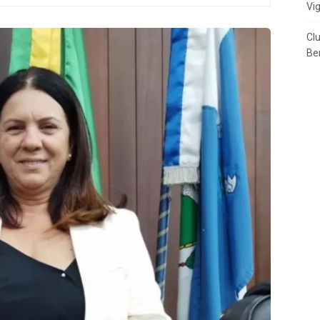
Vi
Cl
Ben