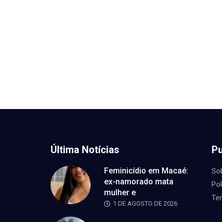
Última Notícias
Pu
Feminicídio em Macaé:
So
ex-namorado mata
Pol
mulher e
Te
1 DE AGOSTO DE 2026