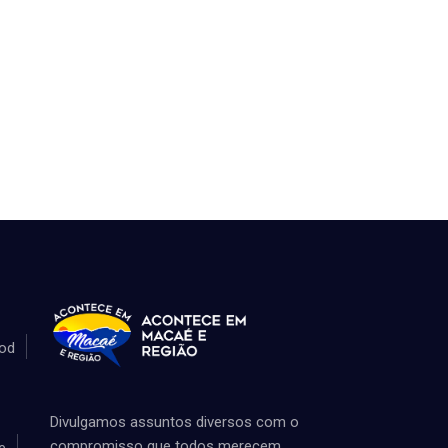
od
Divulgamos assuntos diversos com o
compromisso que todos merecem
e