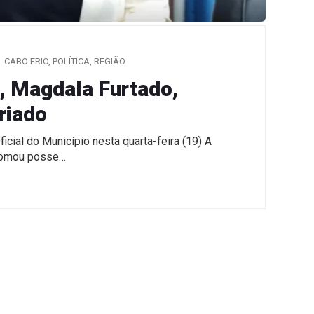
CABO FRIO
,
POLÍTICA
,
REGIÃO
o, Magdala Furtado,
riado
cial do Município nesta quarta-feira (19) A
 tomou posse…