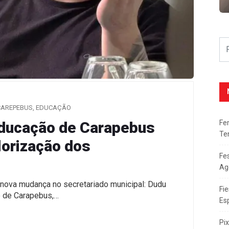
CAREPEBUS
,
EDUCAÇÃO
Fe
Educação de Carapebus
Te
lorização dos
Fe
Ag
 nova mudança no secretariado municipal: Dudu
Fie
o de Carapebus,…
Es
Pi